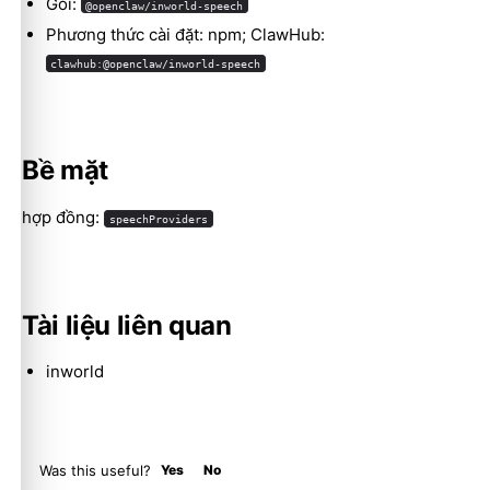
Gói:
@openclaw/inworld-speech
Phương thức cài đặt: npm; ClawHub:
clawhub:@openclaw/inworld-speech
Molty
Bề mặt
hợp đồng:
speechProviders
Tài liệu liên quan
inworld
Was this useful?
Yes
No