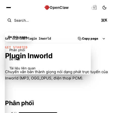
🇻🇳
OpenClaw
K
Search...
On this page
Copy page
Get started
/
Plugin Inworld
GET STARTED
Phân phối
Plugin Inworld
Bề mặt
Tài liệu liên quan
Chuyển văn bản thành giọng nói dạng phát trực tuyến của
Inworld (MP3, OGG_OPUS, điện thoại PCM).
Phân phối