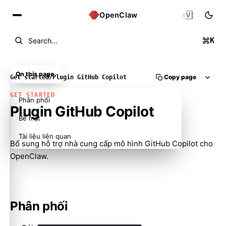
🇻🇳
OpenClaw
K
Search...
On this page
Copy page
Get started
/
Plugin GitHub Copilot
GET STARTED
Phân phối
Plugin GitHub Copilot
Bề mặt
Tài liệu liên quan
Bổ sung hỗ trợ nhà cung cấp mô hình GitHub Copilot cho
OpenClaw.
Phân phối