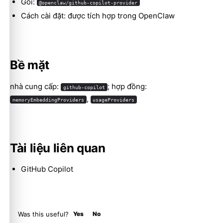
Gói:
@openclaw/github-copilot-provider
Cách cài đặt: được tích hợp trong OpenClaw
Molty
Bề mặt
nhà cung cấp:
; hợp đồng:
github-copilot
,
memoryEmbeddingProviders
usageProviders
Tài liệu liên quan
GitHub Copilot
Was this useful?
Yes
No