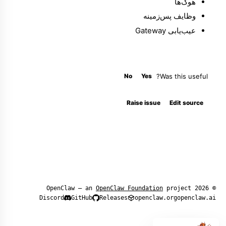
هوک‌ها
وظایف پس‌زمینه
عیب‌یابی Gateway
No
Yes
Was this useful?
Raise issue
Edit source
OpenClaw Foundation
project
© 2026 OpenClaw — an
Discord
GitHub
Releases
openclaw.org
openclaw.ai