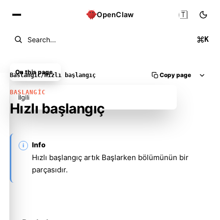
🇹🇷
OpenClaw
K
Search...
On this page
Copy page
Baslangic
/
Hızlı başlangıç
BASLANGIC
İlgili
Hızlı başlangıç
Info
Hızlı başlangıç artık
Başlarken
bölümünün bir
parçasıdır.