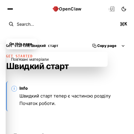
🇺🇦
OpenClaw
K
Search...
On this page
Copy page
Get started
/
Швидкий старт
GET STARTED
Пов’язані матеріали
Швидкий старт
Info
Швидкий старт тепер є частиною розділу
Початок роботи
.