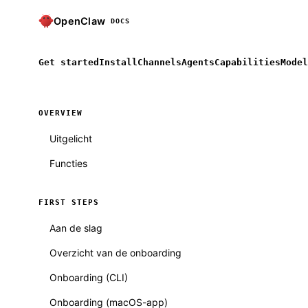
OpenClaw
DOCS
Get started
Install
Channels
Agents
Capabilities
Model
OVERVIEW
Uitgelicht
Functies
FIRST STEPS
Aan de slag
Overzicht van de onboarding
Onboarding (CLI)
Onboarding (macOS-app)