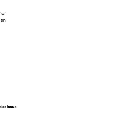
oor
 en
aise issue