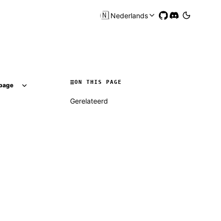
🇳🇱
Nederlands
ON THIS PAGE
page
Gerelateerd
Molty