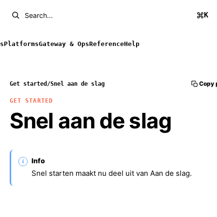
K
Search...
s
Platforms
Gateway & Ops
Reference
Help
Copy 
Get started
/
Snel aan de slag
GET STARTED
Snel aan de slag
Info
Snel starten maakt nu deel uit van
Aan de slag
.