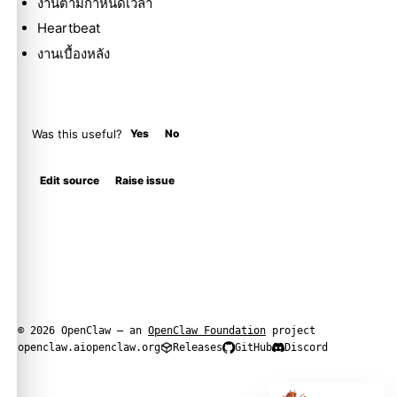
งานตามกำหนดเวลา
Heartbeat
งานเบื้องหลัง
Was this useful?
Yes
No
Edit source
Raise issue
© 2026 OpenClaw — an
OpenClaw Foundation
project
openclaw.ai
openclaw.org
Releases
GitHub
Discord