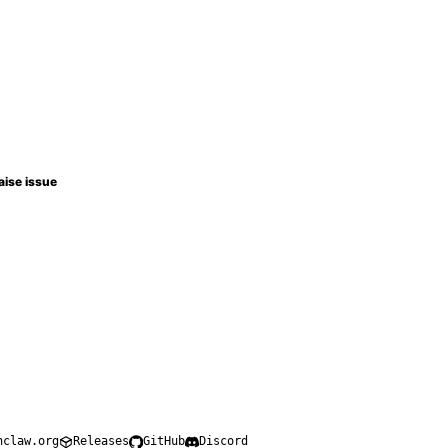
aise issue
nclaw.org
Releases
GitHub
Discord