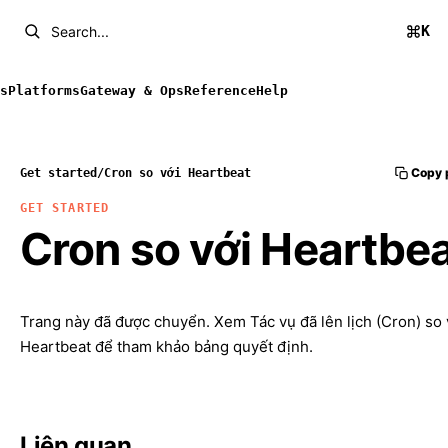
K
Search...
s
Platforms
Gateway & Ops
Reference
Help
Copy 
Get started
/
Cron so với Heartbeat
GET STARTED
Cron so với Heartbe
Trang này đã được chuyển. Xem
Tác vụ đã lên lịch (Cron) so 
Heartbeat
để tham khảo bảng quyết định.
Liên quan