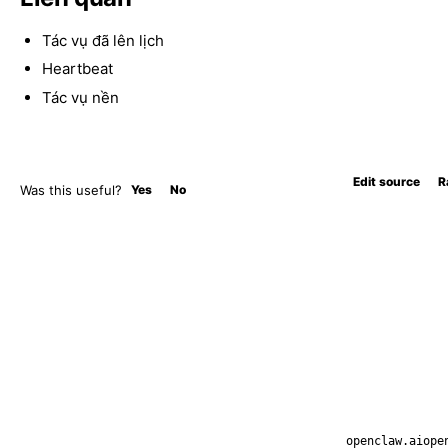
Tác vụ đã lên lịch
Heartbeat
Tác vụ nền
Edit source
R
Was this useful?
Yes
No
openclaw.ai
ope