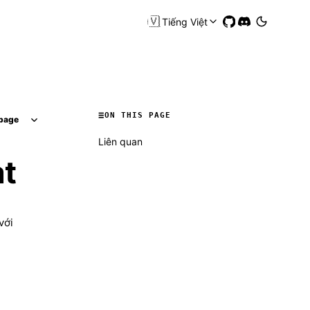
🇻🇳
Tiếng Việt
ON THIS PAGE
page
Liên quan
at
với
Molty