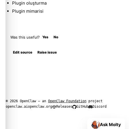
Plugin oluşturma
Plugin mimarisi
Was this useful?
Yes
No
Edit source
Raise issue
© 2026 OpenClaw — an
OpenClaw Foundation
project
openclaw.ai
openclaw.org
Releases
GitHub
Discord
Ask Molty