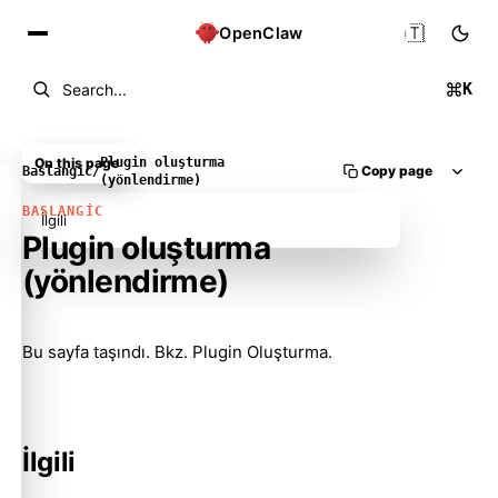
🇹🇷
OpenClaw
K
Search...
On this page
Plugin oluşturma
Copy page
Baslangic
/
(yönlendirme)
BASLANGIC
İlgili
Plugin oluşturma
(yönlendirme)
Molty
Bu sayfa taşındı. Bkz.
Plugin Oluşturma
.
İlgili