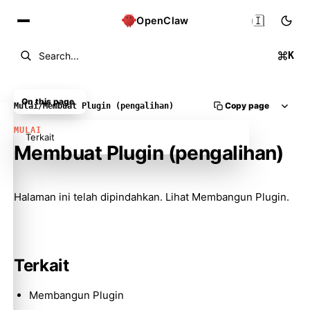
🇮🇩
OpenClaw
K
Search...
On this page
Copy page
Mulai
/
Membuat Plugin (pengalihan)
MULAI
Terkait
Membuat Plugin (pengalihan)
Molty
Halaman ini telah dipindahkan. Lihat
Membangun Plugin
.
Terkait
Membangun Plugin