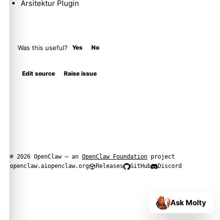
Arsitektur Plugin
Was this useful?
Yes
No
Edit source
Raise issue
© 2026 OpenClaw — an
OpenClaw Foundation
project
openclaw.ai
openclaw.org
Releases
GitHub
Discord
Ask Molty