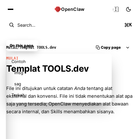
🇮🇩
OpenClaw
K
Search...
On this page
Copy page
Mulai
/
Templat TOOLS.dev
MULAI
Contoh
Templat TOOLS.dev
imsg
sag
File ini ditujukan untuk catatan
Anda
tentang alat
Terkait
eksternal dan konvensi. File ini tidak menentukan alat apa
saja yang tersedia; OpenClaw menyediakan alat bawaan
secara internal, dan Skills menambahkan sisanya.