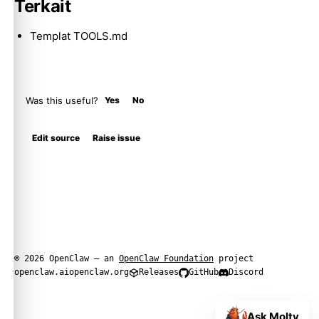
Terkait
Templat TOOLS.md
Was this useful?
Yes
No
Edit source
Raise issue
© 2026 OpenClaw — an
OpenClaw Foundation
project
openclaw.ai
openclaw.org
Releases
GitHub
Discord
Ask Molty