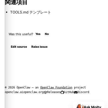
関連項目
TOOLS.md テンプレート
Was this useful?
Yes
No
Edit source
Raise issue
© 2026 OpenClaw — an
OpenClaw Foundation
project
openclaw.ai
openclaw.org
Releases
GitHub
Discord
Ask Molty