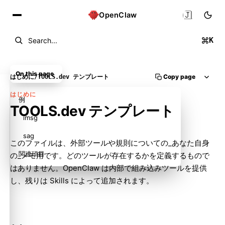
🇯🇵
OpenClaw
K
Search...
On this page
Copy page
はじめに
/
TOOLS.dev テンプレート
はじめに
例
TOOLS.dev テンプレート
imsg
sag
このファイルは、外部ツールや規則についての_あなた自身
関連項目
の_メモ用です。どのツールが存在するかを定義するもので
はありません。OpenClaw は内部で組み込みツールを提供
し、残りは Skills によって追加されます。