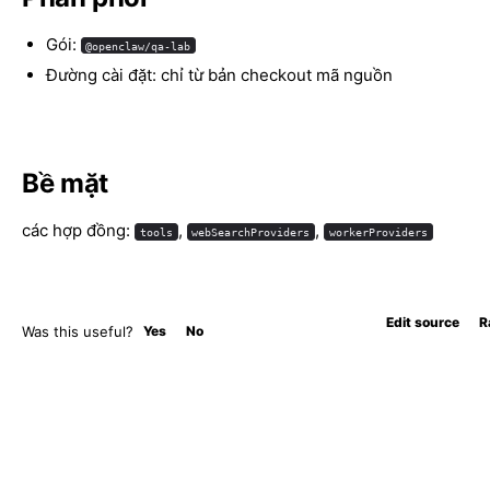
Gói:
@openclaw/qa-lab
Đường cài đặt: chỉ từ bản checkout mã nguồn
Bề mặt
các hợp đồng:
,
,
tools
webSearchProviders
workerProviders
Edit source
R
Was this useful?
Yes
No