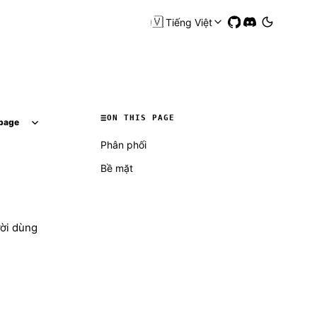
🇻🇳
Tiếng Việt
ON THIS PAGE
page
Phân phối
Bề mặt
ười dùng
Molty