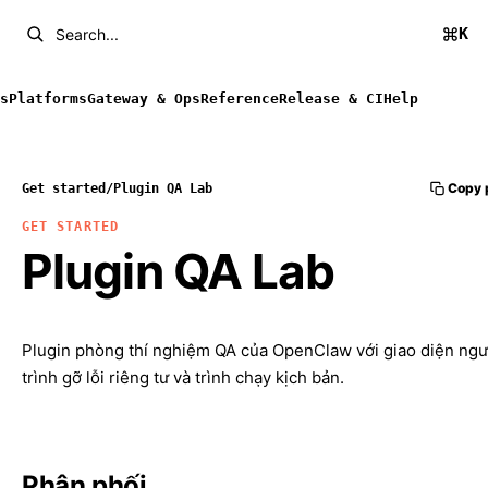
K
Search...
s
Platforms
Gateway & Ops
Reference
Release & CI
Help
Copy 
Get started
/
Plugin QA Lab
GET STARTED
Plugin QA Lab
Plugin phòng thí nghiệm QA của OpenClaw với giao diện ng
trình gỡ lỗi riêng tư và trình chạy kịch bản.
Phân phối