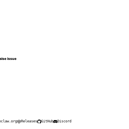
aise issue
nclaw.org
Releases
GitHub
Discord