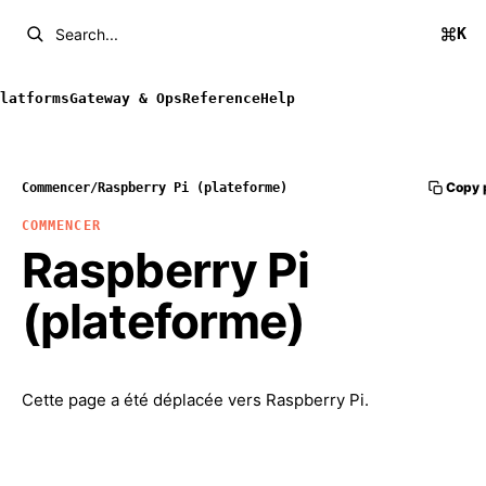
K
Search...
latforms
Gateway & Ops
Reference
Help
Copy 
Commencer
/
Raspberry Pi (plateforme)
COMMENCER
Raspberry Pi
(plateforme)
Cette page a été déplacée vers
Raspberry Pi
.