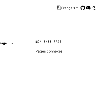
🇫🇷
Français
ON THIS PAGE
page
Pages connexes
Molty