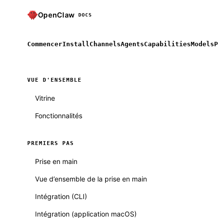
OpenClaw
DOCS
Commencer
Install
Channels
Agents
Capabilities
Models
P
VUE D'ENSEMBLE
Vitrine
Fonctionnalités
PREMIERS PAS
Prise en main
Vue d’ensemble de la prise en main
Intégration (CLI)
Intégration (application macOS)