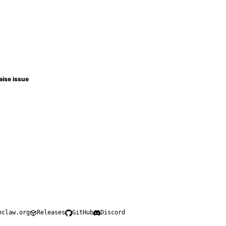
aise issue
nclaw.org
Releases
GitHub
Discord