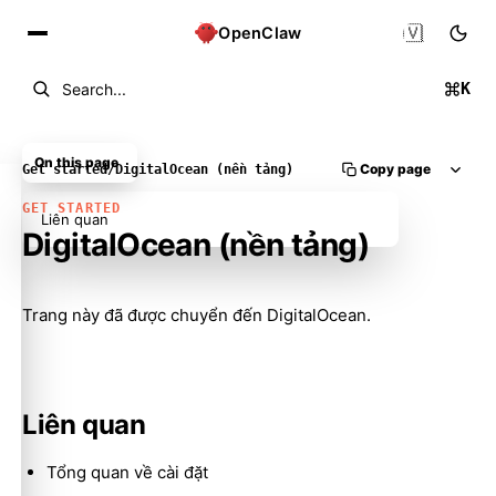
🇻🇳
OpenClaw
K
Search...
On this page
Copy page
Get started
/
DigitalOcean (nền tảng)
GET STARTED
Liên quan
DigitalOcean (nền tảng)
Molty
Trang này đã được chuyển đến
DigitalOcean
.
Liên quan
Tổng quan về cài đặt