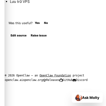
Lưu trữ VPS
Was this useful?
Yes
No
Edit source
Raise issue
© 2026 OpenClaw — an
OpenClaw Foundation
project
openclaw.ai
openclaw.org
Releases
GitHub
Discord
Ask Molty