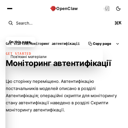
🇺🇦
OpenClaw
K
Search...
On this page
Copy page
Get started
/
Моніторинг автентифікації
GET STARTED
Пов’язані матеріали
Моніторинг автентифікації
Цю сторінку переміщено. Автентифікацію
постачальників моделей описано в розділі
Molty
Автентифікація
; операційні скрипти для моніторингу
стану автентифікації наведено в розділі
Скрипти
моніторингу автентифікації
.