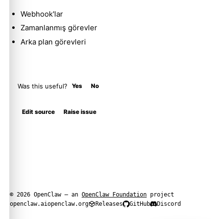
Webhook'lar
Zamanlanmış görevler
Arka plan görevleri
Was this useful?
Yes
No
Edit source
Raise issue
© 2026 OpenClaw — an
OpenClaw Foundation
project
openclaw.ai
openclaw.org
Releases
GitHub
Discord