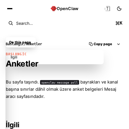
🇹🇷
OpenClaw
K
Search...
On this page
Copy page
Baslangic
/
Anketler
BASLANGIC
İlgili
Anketler
Bu sayfa taşındı.
bayrakları ve kanal
openclaw message poll
Molty
başına sınırlar dâhil olmak üzere anket belgeleri
Mesaj
aracı
sayfasındadır.
İlgili