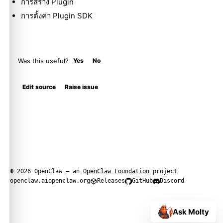
การสร้าง Plugin
การตั้งค่า Plugin SDK
Was this useful?
Yes
No
Edit source
Raise issue
© 2026 OpenClaw — an
OpenClaw Foundation
project
openclaw.ai
openclaw.org
Releases
GitHub
Discord
Ask Molty