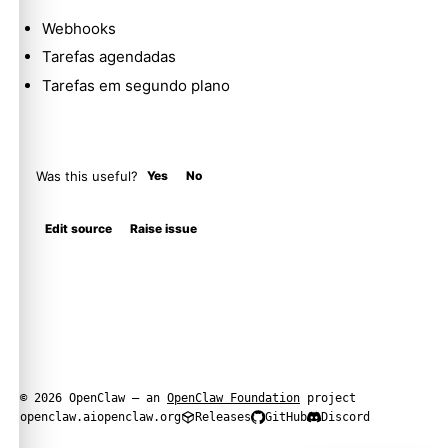
Webhooks
Tarefas agendadas
Tarefas em segundo plano
Was this useful?
Yes
No
Edit source
Raise issue
© 2026 OpenClaw — an
OpenClaw Foundation
project
openclaw.ai
openclaw.org
Releases
GitHub
Discord