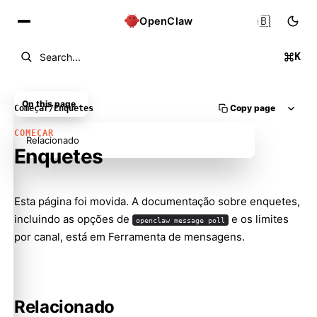
🇧🇷
OpenClaw
K
Search...
On this page
Copy page
Começar
/
Enquetes
COMEÇAR
Relacionado
Enquetes
Esta página foi movida. A documentação sobre enquetes,
Molty
incluindo as opções de
e os limites
openclaw message poll
por canal, está em
Ferramenta de mensagens
.
Relacionado