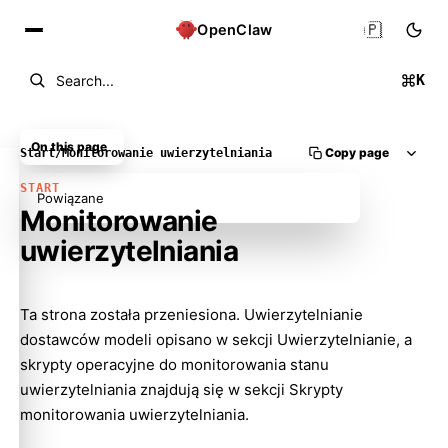
🇵🇱
OpenClaw
K
Search...
On this page
Copy page
Start
/
Monitorowanie uwierzytelniania
START
Powiązane
Monitorowanie
uwierzytelniania
Ta strona została przeniesiona. Uwierzytelnianie
dostawców modeli opisano w sekcji
Uwierzytelnianie
, a
Molty
skrypty operacyjne do monitorowania stanu
uwierzytelniania znajdują się w sekcji
Skrypty
monitorowania uwierzytelniania
.