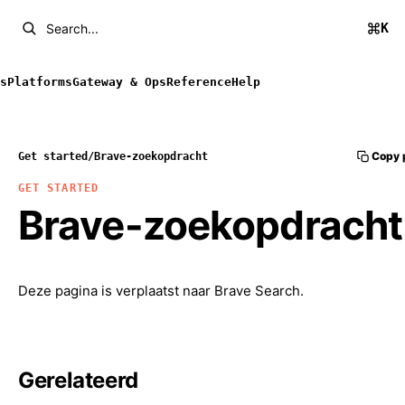
K
Search...
s
Platforms
Gateway & Ops
Reference
Help
Copy 
Get started
/
Brave-zoekopdracht
GET STARTED
Brave-zoekopdracht
Deze pagina is verplaatst naar
Brave Search
.
Gerelateerd