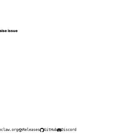
aise issue
nclaw.org
Releases
GitHub
Discord