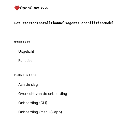
OpenClaw
DOCS
Get started
Install
Channels
Agents
Capabilities
Model
OVERVIEW
Uitgelicht
Functies
FIRST STEPS
Aan de slag
Overzicht van de onboarding
Onboarding (CLI)
Onboarding (macOS-app)