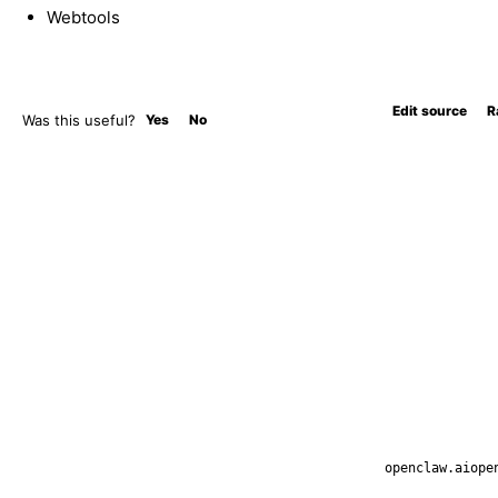
Webtools
Edit source
R
Was this useful?
Yes
No
openclaw.ai
ope