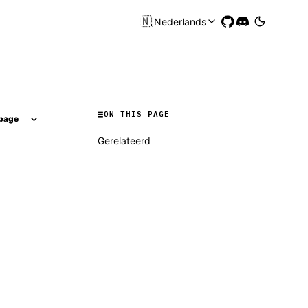
🇳🇱
Nederlands
ON THIS PAGE
page
Gerelateerd
Molty