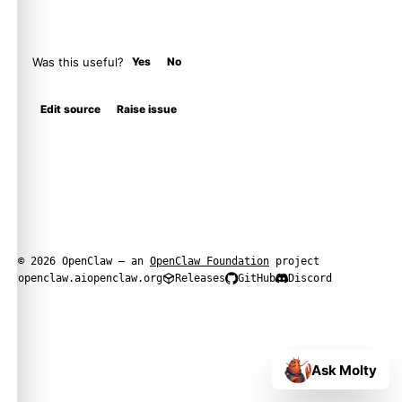
Was this useful?
Yes
No
Edit source
Raise issue
© 2026 OpenClaw — an
OpenClaw Foundation
project
openclaw.ai
openclaw.org
Releases
GitHub
Discord
Ask Molty