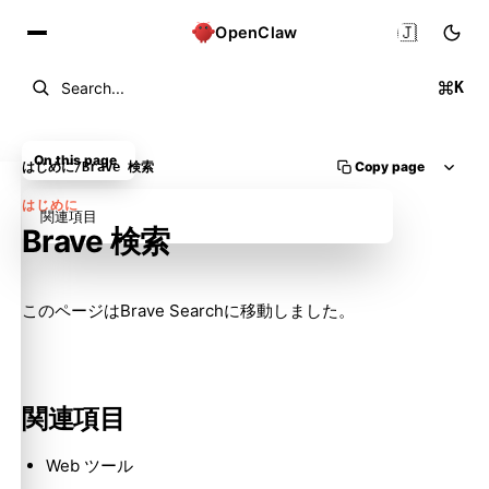
🇯🇵
OpenClaw
K
Search...
On this page
Copy page
はじめに
/
Brave 検索
はじめに
関連項目
Brave 検索
Molty
このページは
Brave Search
に移動しました。
関連項目
Web ツール