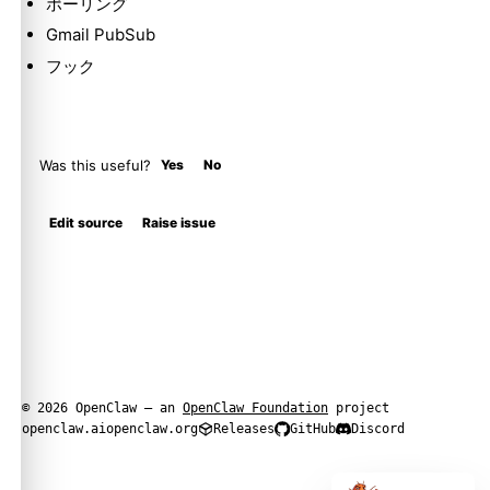
ポーリング
Gmail PubSub
フック
Was this useful?
Yes
No
Edit source
Raise issue
© 2026 OpenClaw — an
OpenClaw Foundation
project
openclaw.ai
openclaw.org
Releases
GitHub
Discord