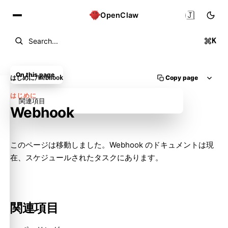
🇯🇵
OpenClaw
K
Search...
On this page
Copy page
はじめに
/
Webhook
はじめに
関連項目
Webhook
Molty
このページは移動しました。Webhook のドキュメントは現
在、
スケジュールされたタスク
にあります。
関連項目