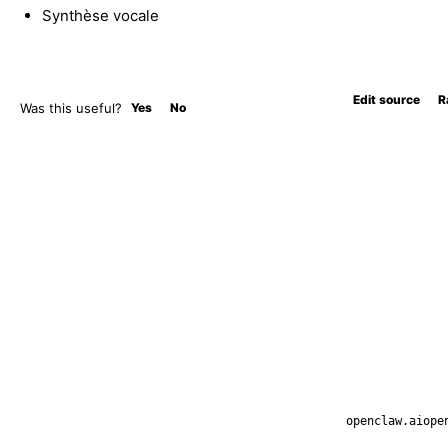
Synthèse vocale
Edit source
R
Was this useful?
Yes
No
openclaw.ai
ope