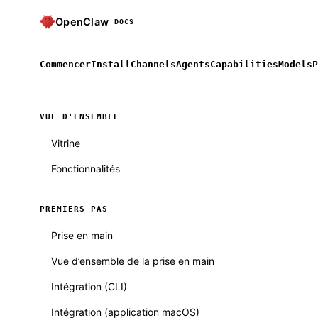
OpenClaw
DOCS
Commencer
Install
Channels
Agents
Capabilities
Models
P
VUE D'ENSEMBLE
Vitrine
Fonctionnalités
PREMIERS PAS
Prise en main
Vue d’ensemble de la prise en main
Intégration (CLI)
Intégration (application macOS)