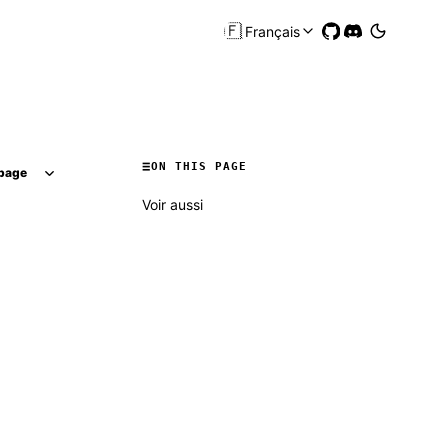
🇫🇷
Français
ON THIS PAGE
page
Voir aussi
Molty