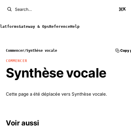
K
Search...
latforms
Gateway & Ops
Reference
Help
Copy 
Commencer
/
Synthèse vocale
COMMENCER
Synthèse vocale
Cette page a été déplacée vers
Synthèse vocale
.
Voir aussi