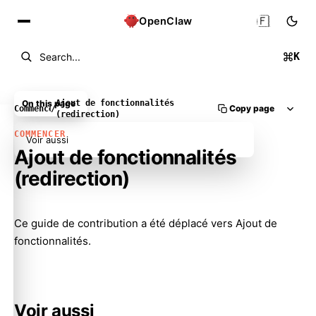
🇫🇷
OpenClaw
K
Search...
On this page
Ajout de fonctionnalités
Copy page
Commencer
/
(redirection)
COMMENCER
Voir aussi
Ajout de fonctionnalités
(redirection)
Molty
Ce guide de contribution a été déplacé vers
Ajout de
fonctionnalités
.
Voir aussi