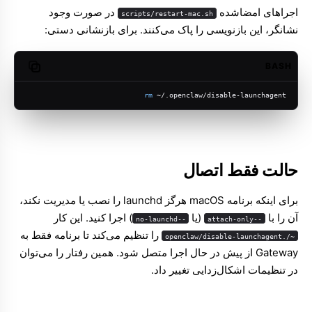
اجراهای امضاشده
در صورت وجود
scripts/restart-mac.sh
نشانگر، این بازنویسی را پاک می‌کنند. برای بازنشانی دستی:
BASH
opy code
rm
 ~/.openclaw/disable-launchagent
حالت فقط اتصال
برای اینکه برنامه macOS هرگز launchd را نصب یا مدیریت نکند،
آن را با
(یا
) اجرا کنید. این کار
--no-launchd
--attach-only
را تنظیم می‌کند تا برنامه فقط به
~/.openclaw/disable-launchagent
Gateway از پیش در حال اجرا متصل شود. همین رفتار را می‌توان
در تنظیمات اشکال‌زدایی تغییر داد.