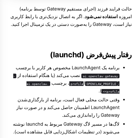
حالت فرایند فرزند (اجرای مستقیم Gateway توسط برنامه)
امروزه
استفاده نمی‌شود
. اگر به اتصال نزدیک‌تری با رابط کاربری
نیاز است، Gateway را به‌صورت دستی در یک ترمینال اجرا کنید.
رفتار پیش‌فرض (launchd)
برنامه یک LaunchAgent مخصوص هر کاربر با برچسب
نصب می‌کند (یا هنگام استفاده از
-
ai.openclaw.gateway
/
، برچسب
ai.openclaw.
OPENCLAW_PROFILE
-profile
).
<profile>
وقتی حالت محلی فعال است، برنامه از بارگذاری‌شدن
LaunchAgent اطمینان حاصل می‌کند و در صورت نیاز
Gateway را راه‌اندازی می‌کند.
لاگ‌ها در مسیر لاگ Gateway مربوط به launchd نوشته
می‌شوند (در تنظیمات اشکال‌زدایی قابل مشاهده است).