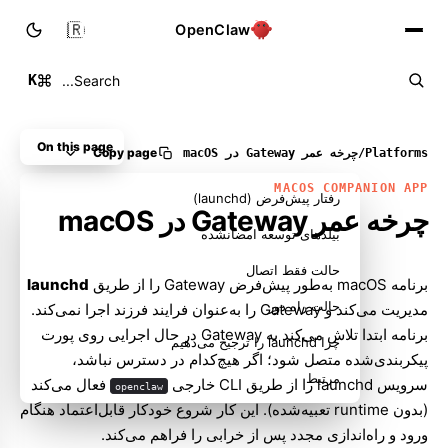
🇮🇷
OpenClaw
K
Search...
On this page
Copy page
Platforms
/
چرخه عمر Gateway در macOS
MACOS COMPANION APP
رفتار پیش‌فرض (launchd)
چرخه عمر Gateway در macOS
بیلدهای توسعه امضانشده
حالت فقط اتصال
برنامه macOS به‌طور پیش‌فرض Gateway را از طریق
launchd
حالت راه دور
مدیریت می‌کند و Gateway را به‌عنوان فرایند فرزند اجرا نمی‌کند.
برنامه ابتدا تلاش می‌کند به Gateway در حال اجرایی روی پورت
چرا launchd را ترجیح می‌دهیم
پیکربندی‌شده متصل شود؛ اگر هیچ‌کدام در دسترس نباشد،
مرتبط
سرویس launchd را از طریق CLI خارجی
فعال می‌کند
openclaw
(بدون runtime تعبیه‌شده). این کار شروع خودکار قابل‌اعتماد هنگام
ورود و راه‌اندازی مجدد پس از خرابی را فراهم می‌کند.