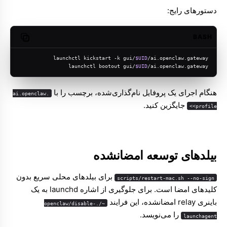
دستورهای رایج:
BASH
opy code
launchctl kickstart -k gui/
$UID
/ai.openclaw.gateway
launchctl bootout gui/
$UID
/ai.openclaw.gateway
هنگام اجرای یک پروفایل نام‌گذاری‌شده، برچسب را با
ai.openclaw.
جایگزین کنید.
<profile>
بیلدهای توسعه امضانشده
برای بیلدهای محلی سریع بدون
scripts/restart-mac.sh --no-sign
کلیدهای امضا است. برای جلوگیری از اشاره launchd به یک
باینری relay امضانشده، این فرایند
~/.openclaw/disable-
را می‌نویسد.
launchagent