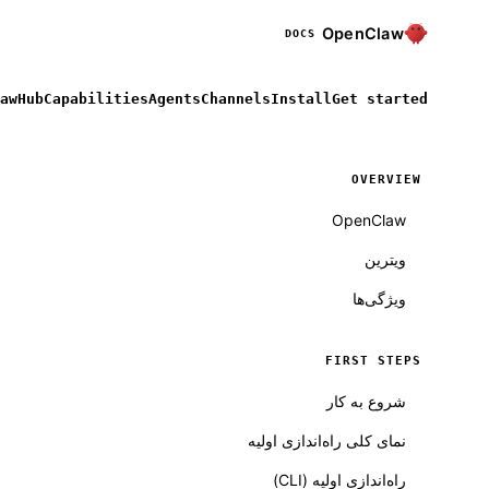
OpenClaw
DOCS
awHub
Capabilities
Agents
Channels
Install
Get started
OVERVIEW
OpenClaw
ویترین
ویژگی‌ها
FIRST STEPS
Molty
شروع به کار
نمای کلی راه‌اندازی اولیه
راه‌اندازی اولیه (CLI)