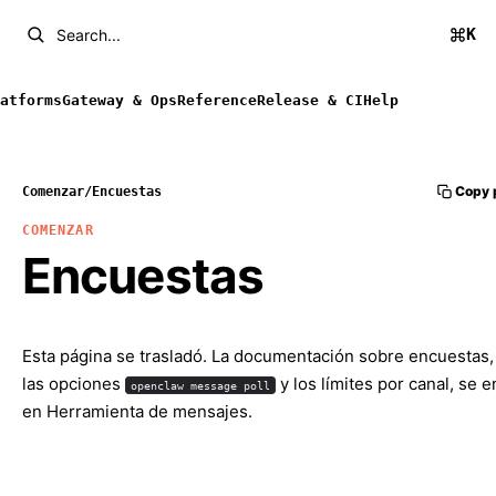
K
Search...
atforms
Gateway & Ops
Reference
Release & CI
Help
Copy 
Comenzar
/
Encuestas
COMENZAR
Encuestas
Esta página se trasladó. La documentación sobre encuestas, 
las opciones
y los límites por canal, se 
openclaw message poll
en
Herramienta de mensajes
.