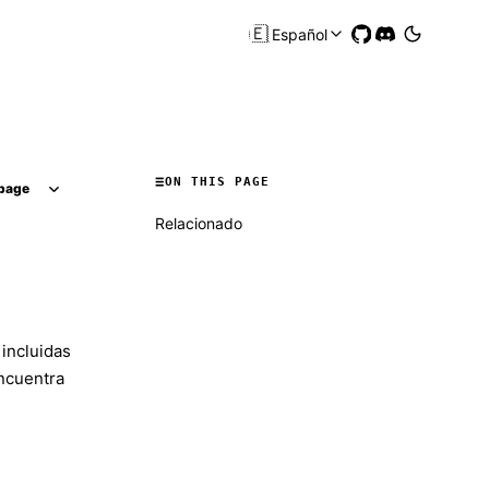
🇪🇸
Español
ON THIS PAGE
page
Relacionado
incluidas
encuentra
Molty