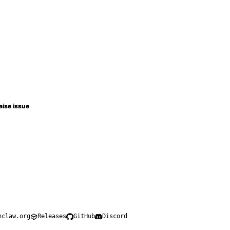
aise issue
nclaw.org
Releases
GitHub
Discord