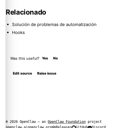
Relacionado
Solución de problemas de automatización
Hooks
Was this useful?
Yes
No
Edit source
Raise issue
© 2026 OpenClaw — an
OpenClaw Foundation
project
openclaw.ai
openclaw.org
Releases
GitHub
Discord