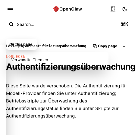
🇩🇪
OpenClaw
K
Search...
On this page
Copy page
Loslegen
/
Authentifizierungsüberwachung
LOSLEGEN
Verwandte Themen
Authentifizierungsüberwachun
Diese Seite wurde verschoben. Die Authentifizierung für
Modell-Provider finden Sie unter
Authentifizierung
;
Betriebsskripte zur Überwachung des
Molty
Authentifizierungsstatus finden Sie unter
Skripte zur
Authentifizierungsüberwachung
.